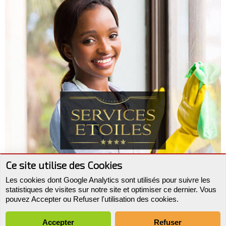
Ce site utilise des Cookies
Les cookies dont Google Analytics sont utilisés pour suivre les
statistiques de visites sur notre site et optimiser ce dernier. Vous
pouvez Accepter ou Refuser l'utilisation des cookies.
© 2006-2026
Services-Etoiles.fr
|
Mentions Légales - CGV
| Tél. :
01
77 12 11 85
|
Retour en Haut de page
| Partenaires :
Batignolles Tapis
Accepter
Refuser