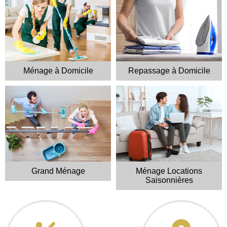
Devis
Devis
Ménage à Domicile
Repassage à Domicile
Ménage à
Repassage
Domicile
à Domicile
Devis
Grand Ménage
Ménage Locations
Devis
Grand
Saisonnières
Ménage
Ménage
Locations
Saisonnières